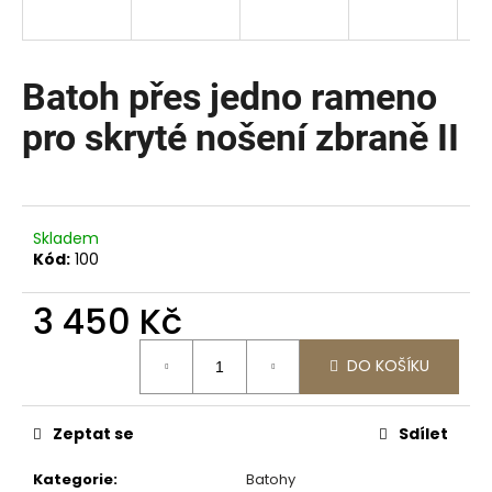
a
j
í
Batoh přes jedno rameno
t
pro skryté nošení zbraně II
?
Skladem
HLEDAT
Kód:
100
3 450 Kč
Měrná
D
DO KOŠÍKU
cena:
o
p
o
Zeptat se
Sdílet
r
u
Kategorie
:
Batohy