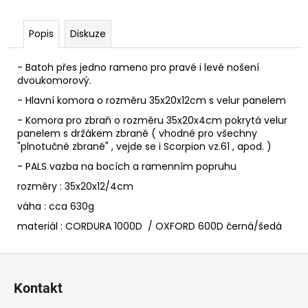
č
u
j
Popis
Diskuze
e
m
- Batoh přes jedno rameno pro pravé i levé nošení
e
dvoukomorový.
- Hlavní komora o rozměru 35x20x12cm s velur panelem
KAPSA
- Komora pro zbraň o rozměru 35x20x4cm pokrytá velur
PRO
panelem s držákem zbraně ( vhodné pro všechny
SKRYTÉ
"plnotučné zbraně" , vejde se i Scorpion vz.61 , apod. )
NOŠENÍ
ZBRANĚ
- PALS vazba na bocích a ramenním popruhu
SC-
rozměry : 35x20x12/4cm
3
1
váha : cca 630g
690
materiál : CORDURA 1000D / OXFORD 600D černá/šedá
Kč
Z
á
Kontakt
p