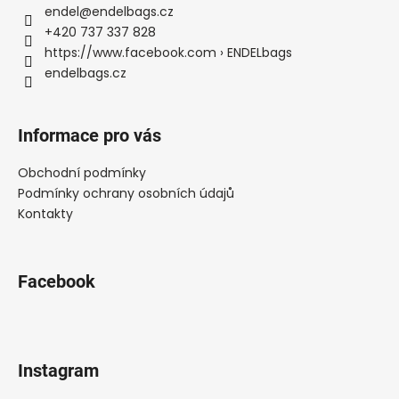
a
endel
@
endelbags.cz
t
+420 737 337 828
í
https://www.facebook.com › ENDELbags
endelbags.cz
Informace pro vás
Obchodní podmínky
Podmínky ochrany osobních údajů
Kontakty
Facebook
Instagram