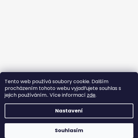
Tento web používá soubory cookie. Dalším
procházením tohoto webu vyjadřujete souhlas s
jejich používáním.. Více informací
zde
.
Sledovat na Instagramu
Nastavení
Vytvořil Shoptet
Copyright 2026
ENDELbags for guns
. Všechna práva
Souhlasím
vyhrazena.