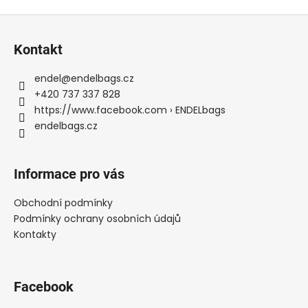
v
Z
l
á
á
Kontakt
d
p
a
a
endel
@
endelbags.cz
c
t
+420 737 337 828
í
í
https://www.facebook.com › ENDELbags
p
endelbags.cz
r
v
k
Informace pro vás
y
v
Obchodní podmínky
ý
Podmínky ochrany osobních údajů
p
Kontakty
i
s
u
Facebook