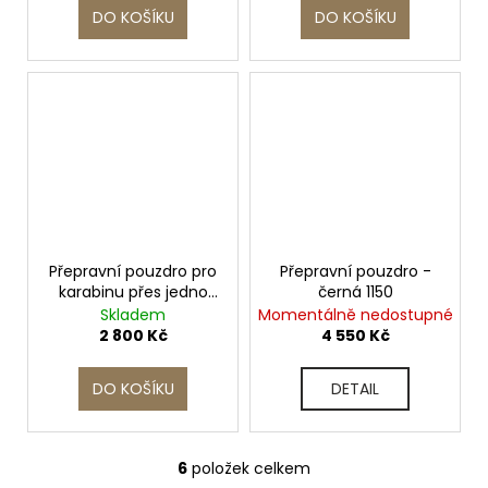
DO KOŠÍKU
DO KOŠÍKU
Přepravní pouzdro pro
Přepravní pouzdro -
karabinu přes jedno
černá 1150
rameno 450 x 300 x
Skladem
Momentálně nedostupné
80 - hnědá
2 800 Kč
4 550 Kč
DO KOŠÍKU
DETAIL
6
položek celkem
O