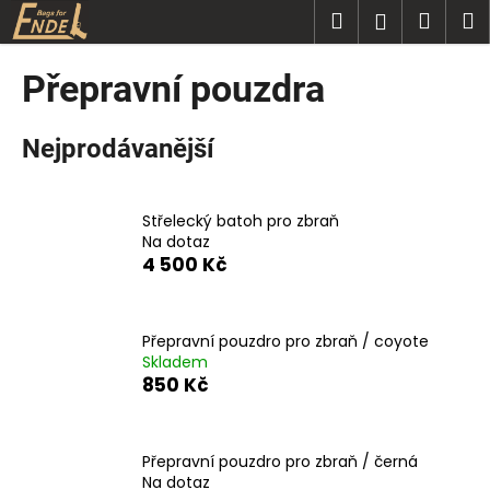
Přejít
K
Hledat
Náku
M
Přihlášen
na
o
obsah
Zpět
Zpět
košík
š
Přepravní pouzdra
í
C
k
Nejprodávanější
o
p
o
Střelecký batoh pro zbraň
t
Na dotaz
ř
4 500 Kč
e
b
Přepravní pouzdro pro zbraň / coyote
u
Skladem
j
850 Kč
e
t
e
Přepravní pouzdro pro zbraň / černá
Na dotaz
n