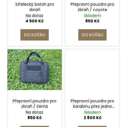
č
Střelecký batoh pro
Přepravní pouzdro pro
o
u
zbraň
zbraň / coyote
d
j
Na dotaz
Skladem
e
u
4 500 Kč
850 Kč
m
k
e
t
DO KOŠÍKU
DO KOŠÍKU
ů
BRAŠNA
NA
PAS
STEHENNÍ
PRO
SKRYTÉ
NOŠENÍ
ZBRANĚ
BS-
F
2
Přepravní pouzdro pro
Přepravní pouzdro pro
600
zbraň / černá
karabinu přes jedno
Kč
rameno 450 x 300 x
Na dotaz
Skladem
80 - olivová
850 Kč
2 800 Kč