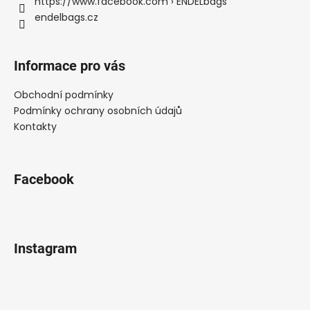
í
https://www.facebook.com › ENDELbags
endelbags.cz
Informace pro vás
Obchodní podmínky
Podmínky ochrany osobních údajů
Kontakty
Facebook
Instagram