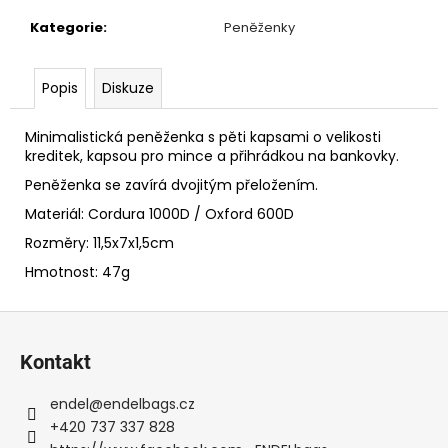
č
u
Kategorie
:
Peněženky
j
e
Popis
Diskuze
m
e
Minimalistická peněženka s pěti kapsami o velikosti
kreditek, kapsou pro mince a přihrádkou na bankovky.
KAPSA
Peněženka se zavírá dvojitým přeložením.
NA
ZBRAŇ
Materiál: Cordura 1000D / Oxford 600D
S
MOLLE
Rozměry: 11,5x7x1,5cm
175X130X35
Hmotnost: 47g
1
050
Kč
Z
á
Kontakt
p
a
endel
@
endelbags.cz
t
+420 737 337 828