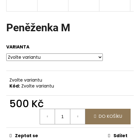
a
j
í
Peněženka M
t
?
VARIANTA
HLEDAT
Zvolte variantu
Kód:
Zvolte variantu
D
500 Kč
o
Měrná
p
DO KOŠÍKU
cena:
o
r
u
Zeptat se
Sdílet